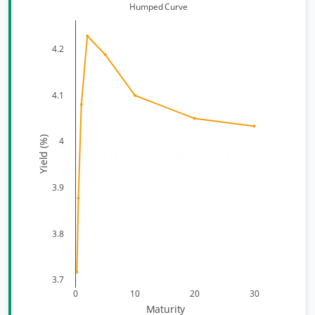
Humped Curve
4.2
4.1
Yield (%)
4
centralbank.watch
3.9
3.8
3.7
0
10
20
30
Maturity