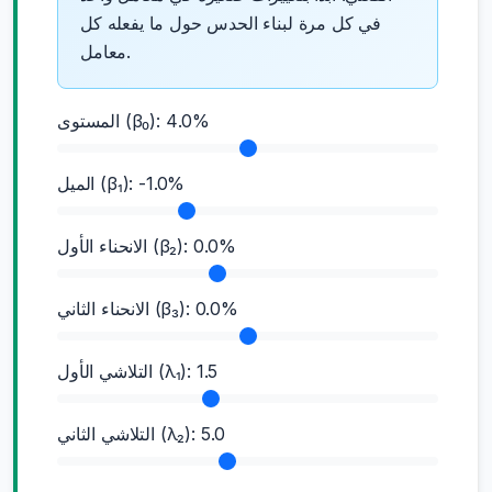
في كل مرة لبناء الحدس حول ما يفعله كل
معامل.
%
4.0
المستوى (β₀):
%
-1.0
الميل (β₁):
%
0.0
الانحناء الأول (β₂):
%
0.0
الانحناء الثاني (β₃):
1.5
التلاشي الأول (λ₁):
5.0
التلاشي الثاني (λ₂):