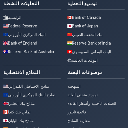
توسيع التغطية
التحليلات النشطة
Bank of Canada
الرئيسية
Federal Reserve
Bank of Japan
بنك الشعب الصيني
البنك المركزي الأوروبي
Bank of England
Reserve Bank of India
البنك الوطني السويسري
Reserve Bank of Australia
التوقعات العالمية
موضوعات البحث
النماذج الاقتصادية
المنهجية
نماذج الاحتياطي الفيدرالي
نموذج منحنى العائد
نماذج البنك المركزي الأوروبي
العملات الأجنبية وأسعار الفائدة
نماذج بنك إنجلترا
قاعدة تايلور
نماذج بنك كندا
مقارنة النماذج
نماذج بنك اليابان