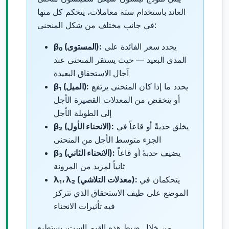
العائد باستخدام ستة معاملات، يتحكم كل منها
في جانب مختلف من شكل المنحنى:
يحدد سعر الفائدة على
β₀ (المستوى):
المدى البعيد — حيث يستقر المنحنى عند
آجال الاستحقاق البعيدة
يحدد ما إذا كان المنحنى يرتفع
β₁ (الميل):
أو ينخفض من المعدلات القصيرة الأجل
إلى الطويلة الأجل
يخلق حدبةً أو قاعاً في
β₂ (الانحناء الأول):
الجزء متوسط الأجل من المنحنى
يضيف حدبةً أو قاعاً
β₃ (الانحناء الثاني):
ثانياً لمزيد من المرونة
يتحكمان في
λ₁، λ₂ (معدلات التلاشي):
الموضع على طيف الاستحقاق الذي تتركز
فيه تأثيرات الانحناء
من خلال ضبط هذه القيم الست، يستطيع