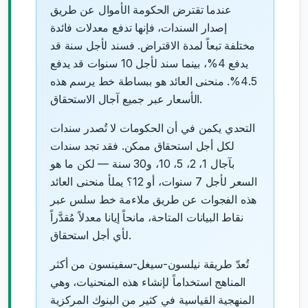
عندما تقترض الحكومة الأموال عن طريق
إصدار السندات، فإنها تدفع معدلات فائدة
مختلفة تبعاً لمدة الاقتراض. فسند لأجل سنة قد
يدفع 4%، بينما سند لأجل 10 سنوات قد يدفع
4.5%. منحنى العائد هو ببساطة خط يرسم هذه
الأسعار عبر جميع آجال الاستحقاق.
التحدي يكمن في أن الحكومات لا تُصدر سندات
لكل أجل استحقاق ممكن. فقد تجد سندات
بآجال 1، 2، 5، 10، و30 سنة — لكن ما هو
السعر لأجل 7 سنوات، أو 12؟ يملأ منحنى العائد
هذه الفجوات عن طريق ملاءمة خط سلس عبر
نقاط البيانات المتاحة، مانحاً إيانا معدلاً مُقدَّراً
لأي أجل استحقاق.
تُعدّ طريقة نيلسون-سيغل-سفينسون من أكثر
المناهج استخداماً لإنشاء هذه المنحنيات، وهي
المنهجية القياسية في كثير من البنوك المركزية