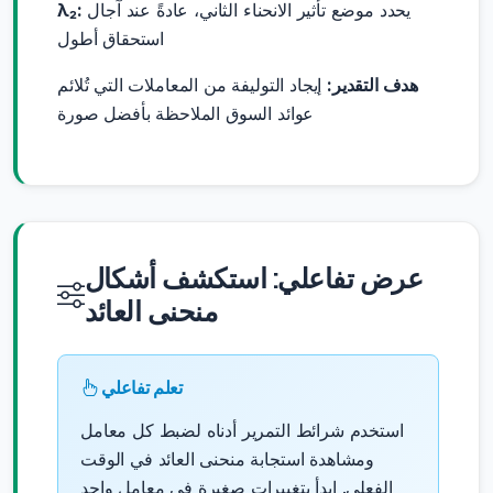
يحدد موضع تأثير الانحناء الثاني، عادةً عند آجال
λ₂:
استحقاق أطول
هدف التقدير:
إيجاد التوليفة من المعاملات التي تُلائم
عوائد السوق الملاحظة بأفضل صورة
عرض تفاعلي: استكشف أشكال
منحنى العائد
تعلم تفاعلي
استخدم شرائط التمرير أدناه لضبط كل معامل
ومشاهدة استجابة منحنى العائد في الوقت
الفعلي. ابدأ بتغييرات صغيرة في معامل واحد