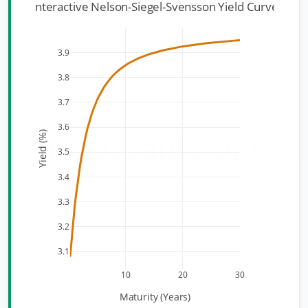
Interactive Nelson-Siegel-Svensson Yield Curve
3.9
3.8
3.7
3.6
centralbank.watch
Yield (%)
3.5
3.4
3.3
3.2
3.1
10
20
30
Maturity (Years)