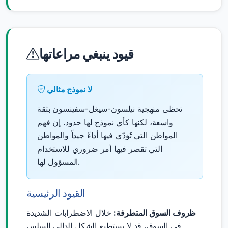
قيود ينبغي مراعاتها
لا نموذج مثالي
تحظى منهجية نيلسون-سيغل-سفينسون بثقة
واسعة، لكنها كأي نموذج لها حدود. إن فهم
المواطن التي تُؤدّي فيها أداءً جيداً والمواطن
التي تقصر فيها أمر ضروري للاستخدام
المسؤول لها.
القيود الرئيسية
ظروف السوق المتطرفة:
خلال الاضطرابات الشديدة
في السوق، قد لا يستطيع الشكل الدالي السلس