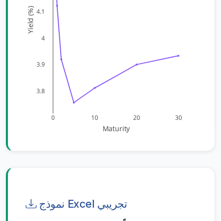
Yield (%)
4.1
centralbank.watch
4
3.9
3.8
0
10
20
30
Maturity
نموذج Excel تجريبي